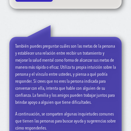
“Muchas personas enfrentan algún tipo de desafío de salud
“Cuando voy al médico... Tengo opciones... Puedo elegir qué
mental cada año. Es parte de la vida. No te ocurre solo a ti. Y
curso de tratamiento parece el más adecuado para mí”.
creo que puedes volver a sentirte mejor”.
También puedes preguntar cuáles son las metas de la persona
y establecer una relación entre recibir un tratamiento y
mejorar la salud mental como forma de alcanzar sus metas de
manera más rápida o eficaz. Utiliza tu propia intuición sobre la
persona y el vínculo entre ustedes, y piensa a qué podría
responder. Si crees que no eres la persona indicada para
conversar con ella, intenta que hable con alguien de su
confianza. La familia y los amigos pueden trabajar juntos para
brindar apoyo a alguien que tiene dificultades.
A continuación, se comparten algunas inquietudes comunes
que tienen las personas para buscar ayuda y sugerencias sobre
cómo responderles.