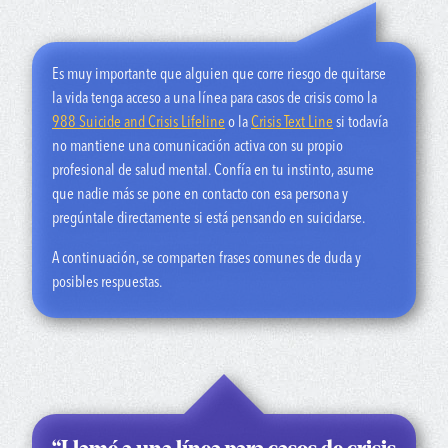
también puede ser potencialmente mortal”.
“La salud mental es tan real como la salud física. Todos
tenemos salud mental y es importante que la cuidemos”.
Es muy importante que alguien que corre riesgo de quitarse
la vida tenga acceso a una línea para casos de crisis como la
988 Suicide and Crisis Lifeline
o la
Crisis Text Line
si todavía
no mantiene una comunicación activa con su propio
profesional de salud mental. Confía en tu instinto, asume
que nadie más se pone en contacto con esa persona y
pregúntale directamente si está pensando en suicidarse.
A continuación, se comparten frases comunes de duda y
posibles respuestas.