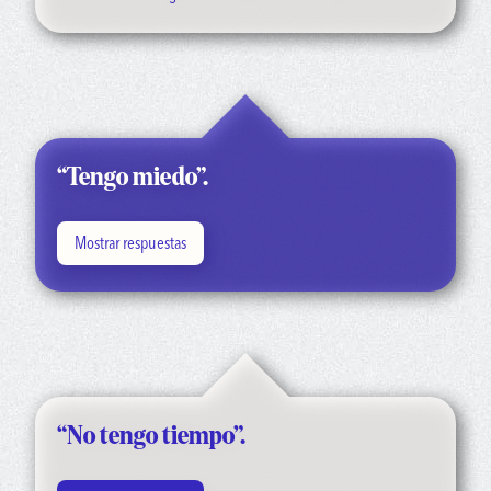
“Tengo miedo”.
Mostrar respuestas
“Te entiendo. Tu mente está creando pensamientos que te
asustan. Y como sientes angustia, tu mente no te está
ayudando a resolver esos miedos. Por eso necesitas ayuda para
superarlos y poder empezar a sentirte mejor”.
“Dale una oportunidad. Habla con alguien. Recuerda que tú
“No tengo tiempo”.
tienes el control. Puedes optar por terminar el tratamiento, ir
más lento, hacer preguntas y compartir tus inquietudes en