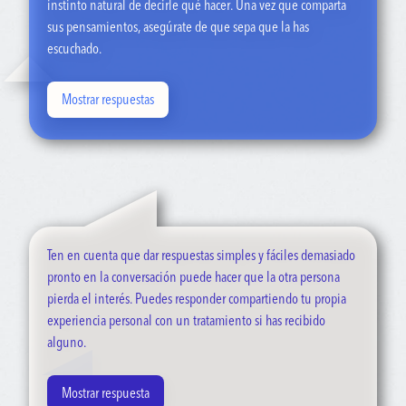
instinto natural de decirle qué hacer. Una vez que comparta
sus pensamientos, asegúrate de que sepa que la has
escuchado.
Mostrar respuestas
“Parece que te sientes muy mal. Todos pasamos por momentos
difíciles. Quiero que sepas que me preocupo por ti y mereces
apoyo”.
“Ayúdame a entender por qué te sientes así”.
Ten en cuenta que dar respuestas simples y fáciles demasiado
“Te entiendo. Cuando dices __, ¿qué te preocupa
pronto en la conversación puede hacer que la otra persona
específicamente?” [Luego, a modo de seguimiento]: “¿Y crees
pierda el interés. Puedes responder compartiendo tu propia
que es probable que eso suceda?”
experiencia personal con un tratamiento si has recibido
alguno.
“La salud mental es tan real como la salud física. El cerebro es
un órgano muy complejo del cuerpo. Si te molestara otra
parte del cuerpo, buscarías ayuda, ¿verdad?”
Mostrar respuesta