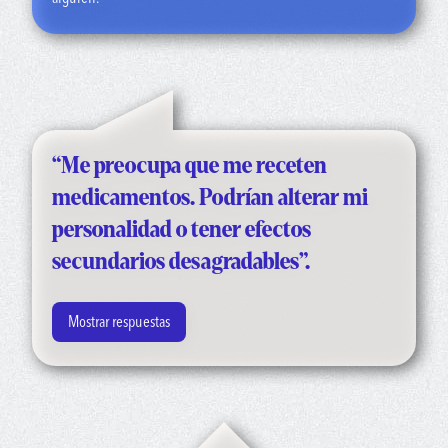
texto para casos de crisis)
son líneas gratuitas y están
disponibles las 24 horas del día, los 7 días de la semana.
También hay apoyo especializado gratuito como la
Veterans
Crisis Line (Línea para veteranos en crisis)
, y recursos
específicos para personas de la
comunidad LGBTQ+
, y para
[25][g9][g10]comunidades marginadas. Estos servicios
pueden ayudarte a contactar con un profesional de salud
“Me preocupa que me receten
mental”.
medicamentos. Podrían alterar mi
personalidad o tener efectos
secundarios desagradables”.
Mostrar respuestas
“Los medicamentos pueden salvar vidas, pero tienen mala
reputación. Si tu médico cree que un medicamento puede
beneficiarte, aunque no tiene que ser así, trabajarán juntos