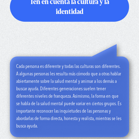
adecuado para ti. Puede ser necesario perseverar, pero vale la
Ten en cuenta la cultura y la
pena”.
identidad
“He hecho terapia y me ha ayudado, y también puede
ayudarte. No tienes por qué seguir sufriendo”.
“Si nunca has hecho terapia, o incluso si solo estás probando
un nuevo terapeuta, hacer algo nuevo puede generarte
incomodidad. Es como aprender un deporte, debes practicar y
acostumbrarte”.
Cada persona es diferente y todas las culturas son diferentes.
A algunas personas les resulta más cómodo que a otras hablar
“La terapia grupal también es una opción. Es otra forma de
abiertamente sobre la salud mental y animar a los demás a
conectarse con un profesional de salud mental, pero también
buscar ayuda. Diferentes generaciones suelen tener
de escuchar las experiencias de tus compañeros, lo que puede
diferentes niveles de franqueza. Asimismo, la forma en que
darte validación”.
se habla de la salud mental puede variar en ciertos grupos. Es
importante reconocer las inquietudes de las personas y
abordarlas de forma directa, honesta y realista, mientras se les
busca ayuda.