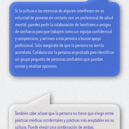
“Es razonable tener estas inquietudes. Puedes intentar buscar
Si la cultura o las creencias de alguien interfieren en su
un médico que comparta tus orígenes. También puedes
voluntad de ponerse en contacto con un profesional de salud
preguntarle a un médico sobre su experiencia en el trabajo
mental, puedes pedir la colaboración de familiares o amigos
con personas de otras culturas y si se ha capacitado en
de confianza para que trabajen como un equipo confidencial
competencia cultural”.
y comprensivo, y animen a esa persona a buscar apoyo
profesional. Solo asegúrate de que la persona no sienta
“Cuando empieces a hablar con alguien, pregúntale si está
acorralada. Colabora con la persona angustiada para identificar
dispuesto a incorporar tus costumbres o creencias culturales o
un grupo pequeño de personas confiables que puedan
espirituales en la terapia. Si no te da resultado, puedes buscar
unirse y analizar opciones.
otro médico”.
También cabe aclarar que la persona no tiene que elegir entre
prácticas médicas occidentales y prácticas más aceptables en su
cultura. Puede elegir una combinación de ambas.