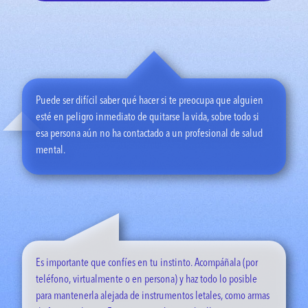
demás”.
cooperación de la persona que llamó”.
“El personal en los centros de crisis solo quiere ayudar y
mantener la seguridad de la persona que llama. No pedirán la
intervención de nadie más a menos que sea realmente
inevitable, porque la persona está en peligro inmediato”.
Puede ser difícil saber qué hacer si te preocupa que alguien
“He estado leyendo sobre esto y el 80 % de las personas que
esté en peligro inmediato de quitarse la vida, sobre todo si
hablan con un consejero de crisis informan que se sienten
esa persona aún no ha contactado a un profesional de salud
mejor, lo cual es increíble, teniendo en cuenta que la
mental.
persona se comunicó con una línea para casos de crisis. Las
investigaciones demuestran que las personas suelen sentirse
mejor y algunas se ponen en contacto con un terapeuta u
otro profesional”.
Es importante que confíes en tu instinto. Acompáñala (por
teléfono, virtualmente o en persona) y haz todo lo posible
para mantenerla alejada de instrumentos letales, como armas