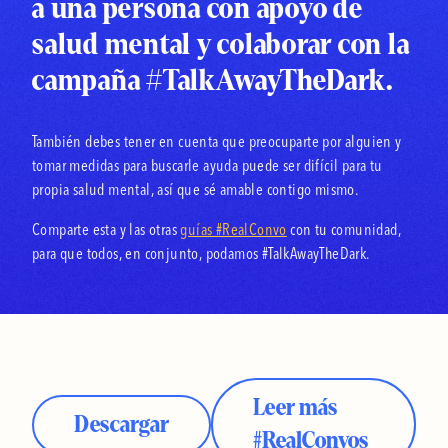
a una persona con apoyo de
obtener el apoyo que mereces para mantenerte bien”.
salud mental y colaborar con la
campaña #TalkAwayTheDark.
También debes tener en cuenta que preocuparte por alguien y
tomar medidas para buscarle ayuda puede ser difícil para tu
propia salud mental, así que sé amable contigo mismo.
Comparte esta y las otras
guías #RealConvo
con tu comunidad,
para que todos, en conjunto, podamos #TalkAwayTheDark.
Leer más
Descargar
#
RealConvos