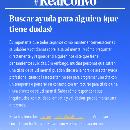
#
RealConvo
Buscar ayuda para alguien (que
tiene dudas)
Es importante que todos sepamos cómo mantener conversaciones
saludables y cotidianas sobre la salud mental, y cómo preguntar
directamente y responder si alguien nos dice que tiene
pensamientos suicidas. Sin embargo, muchas personas que sufren
una crisis de salud mental pueden dudar a la hora de aceptar ayuda
profesional cuando la necesitan, ya sea para programar una cita con
un terapeuta o ponerse en contacto con un recurso para crisis o una
línea directa de salud mental. Saber cómo responder a sus
inquietudes, con cuidado, empatía y validación, puede marcar una
diferencia.
Si ya has leído las
guías originales #RealConvo
de la American
Foundation for Suicide Prevention y estás listo para recibir